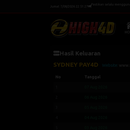
PERHATIAN !! Pastikan selalu menggunakan
 Berhasil Withdraw Rp 2.239.000,00
Jumat 7/08/2026 22:51:28
HO
Hasil Keluaran
SYDNEY PAY4D
Website:
www.s
No
Tanggal
1
07 Aug 2026
2
06 Aug 2026
3
05 Aug 2026
4
04 Aug 2026
5
03 Aug 2026