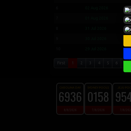
6
02 Aug 2026
7
01 Aug 2026
8
31 Jul 2026
9
30 Jul 2026
10
29 Jul 2026
First
1
2
3
4
5
6
7
CAROLINA DAY
SYDNEY POOLS
JEJU PO
6936
0158
95
8/8/2026
7/8/2026
7/8/20