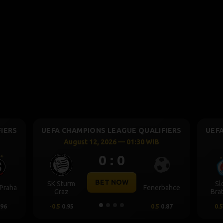
7/8/2026
7/8/2026
7/8/2026
UEFA CHAMPIONS LEAGUE QUALIFIERS
E-FOOTBALL F
August 11, 2026 — 22:59 WIB
August 
0 : 0
BET NOW
Union Saint-
e-Atletico
Bodo Glimt
Gilloise
Madrid
0.75
0.82
-0.75
1.00
0.00
0.48