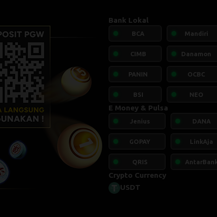
Bank Lokal
BCA
Mandiri
CIMB
Danamon
PANIN
OCBC
BSI
NEO
E Money & Pulsa
Jenius
DANA
GOPAY
LinkAja
QRIS
AntarBan
Crypto Currency
USDT