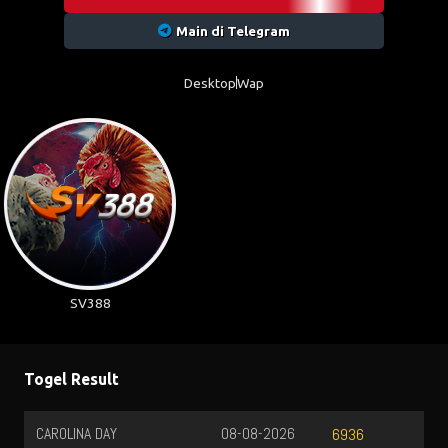
Main di Telegram
Desktop
Wap
SV388
Togel Result
CAROLINA DAY
08-08-2026
6936