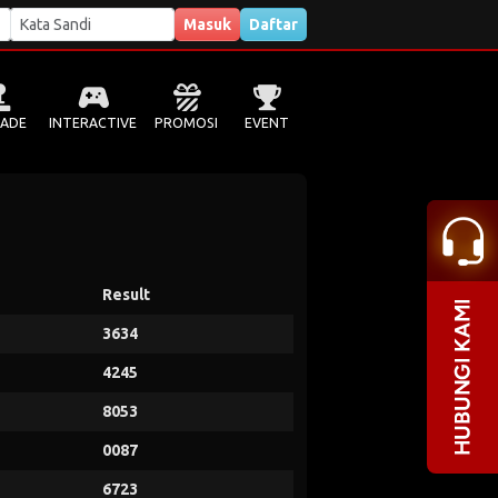
Transfer ke Rekening yang sudah Tidak Aktif TIDAK AKAN KAMI PROSESS !
Masuk
Daftar
ADE
INTERACTIVE
PROMOSI
EVENT
Result
3634
4245
8053
0087
6723