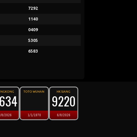
7292
1140
0409
5305
6583
ONGKONG
TOTO WUHAN
HK SIANG
634
9220
/8/2026
1/1/1970
6/8/2026