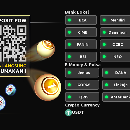
Bank Lokal
BCA
Mandiri
CIMB
Danamon
PANIN
OCBC
BSI
NEO
E Money & Pulsa
Jenius
DANA
GOPAY
LinkAja
QRIS
AntarBan
Crypto Currency
USDT