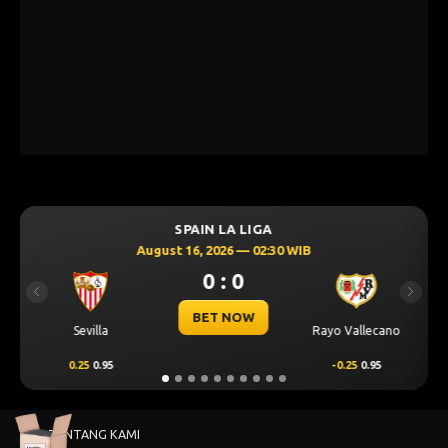
SPAIN LA LIGA
August 16, 2026 — 00:30 WIB
0 : 0
Previous
Next
BET NOW
Rayo Vallecano
Alaves
Ge
-0.25
0.95
0.00
0.62
0.0
TENTANG KAMI