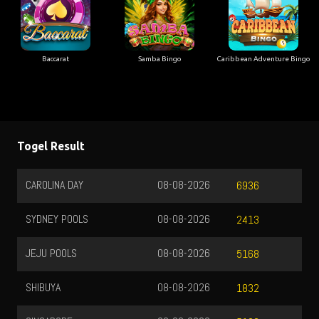
Baccarat
Samba Bingo
Caribbean Adventure Bingo
Togel Result
CAROLINA DAY
08-08-2026
6936
SYDNEY POOLS
08-08-2026
2413
JEJU POOLS
08-08-2026
5168
SHIBUYA
08-08-2026
1832