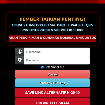
PEMBERITAHUAN PENTING !
ONLINE 24 JAM, DEPOSIT VIA : BANK - E-WALLET - QRIS
MIN. DP IDR 20.000 & MIN. WD IDR 50.000
SALAHAN PENGIRIMAN & GUNAKAN NOMINAL UNIK UNTUK MEMPE
Remember Me
Masuk
Daftar Sekarang
SAVE LINK ALTERNATIF HIGH4D
GROUP TELEGRAM