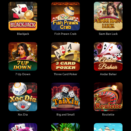
Blackjack
Fish Prawn Crab
Siam Ban Luck
7 Up Down
Three Card Poker
Andar Bahar
Xoc Dia
Big and Small
Roulette