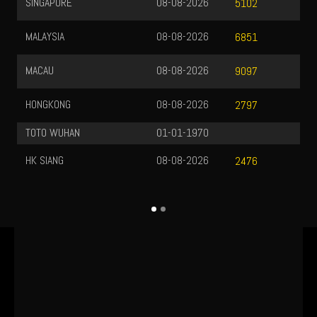
SINGAPORE
08-08-2026
5102
MALAYSIA
08-08-2026
6851
MACAU
08-08-2026
9097
HONGKONG
08-08-2026
2797
TOTO WUHAN
01-01-1970
HK SIANG
08-08-2026
2476